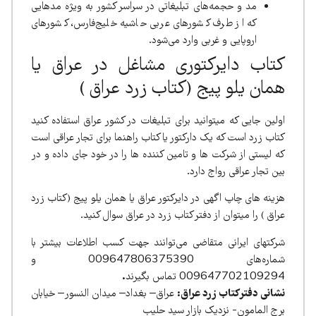
مد و حجمه‌های تبلیغاتی در سراسر کشور به ویژه مدهایی
که از طرف کشورهای عربی حاشیه خلیج‌فارس، کشورهای
اروپایی‌ و غربی‌ وارد می‌شود.
کتاب دایرکتوری مشاغل در عراق یا
همان یلو پیج (کتاب زرد عراق )
اولین جایی که میتوانید برای تبلیغات در کشور عراق استفاده کنید
کتاب زرد است که یک دارکتور یا کتاب راهنما برای تجار عراقی است
که لیستی از شرکت ها و تامین کننده ها را در خود جای داده و در
بین تجار عراقی رواج دارد.
هزینه های چاپ اگهی در دایرکتور عراق یا همان یلو پیج (کتاب زرد
عراق ) را میتوان از دفتر کتاب زرد در عراق سوال کنید.
شرکتهای ایرانی متقاضی می‌توانند جهت کسب اطلاعات بیشتر با
شماره‌های 009647806375390 و
009647702109294 تماس بگیرند
.
نشانی دفتر کتاب زرد عراق:
عراق– بغداد– میدان النسور– خیابان
برج المامون- نزدیک بازار سید حلیب