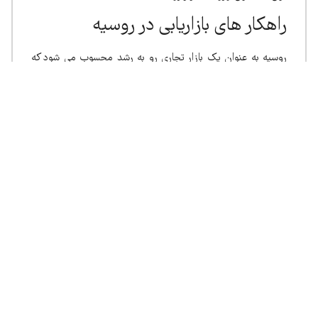
راهکار های بازاریابی در روسیه
روسیه به عنوان یک بازار تجاری رو به رشد محسوب می شود که
راهکارهای ویژه ای برای بازاریابی، صادرات و فروش محصولات به
این کشور وجود دارد. لذا توجه به نکات زیر ضروری به نظر می رسد:
مطالعه گزارشهای بازارشناسی و بازاریابی، پیش از ورود به
بازار این کشور
شرکتهای دارای برند تجاری و پذیرفته شده در بازار بورس،
بیش از سایر شرکتهای تجاری موفق هستند
گردآوری اطلاعات به روز و دقیق از علایق مردم و شرایط
اقتصادی جامعه
تجار روسی در خصوص مواردی مانند قیمت، کیفیت، زمان
تحویل کالا و چگونگی ارایه خدمات به موقع حساسیت ویژه
ای دارند.
معرفی محصولات و خدمات در نمایشگاه های تخصصی و
عمومی
افرادی که قصد دارند برای تجارت وارد بازار روسیه شوند،