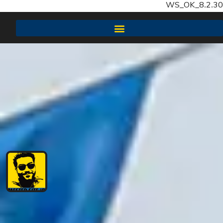
WS_OK_8.2.3
سئو سایت SEO