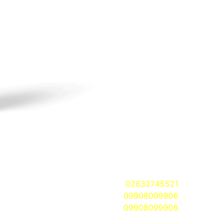
ارتباط با ما:
ل
♦ آدرس:
کرج، خیابان هفتم تیر، نبش کوچه کربلایی
صالح، مجتمع کوثر، واحد
۱۸
02632745521
– ساعات 9 الی 17
09908099906
–
24 ساعته
09908099908
– 24 ساعته